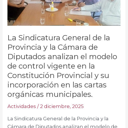
Cámara
de
Diputados
analizan
el
La Sindicatura General de la
modelo
Provincia y la Cámara de
de
Diputados analizan el modelo
control
de control vigente en la
vigente
en
Constitución Provincial y su
la
incorporación en las cartas
Constitución
orgánicas municipales.
Provincial
y
Actividades
/
2 diciembre, 2025
su
La Sindicatura General de la Provincia y la
incorporación
Cámara de Diputados analizan el modelo de