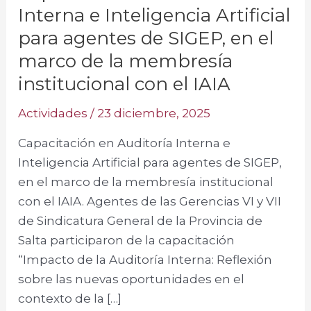
agentes
Interna e Inteligencia Artificial
de
para agentes de SIGEP, en el
SIGEP,
marco de la membresía
en
el
institucional con el IAIA
marco
Actividades
/
23 diciembre, 2025
de
la
Capacitación en Auditoría Interna e
membresía
Inteligencia Artificial para agentes de SIGEP,
institucional
en el marco de la membresía institucional
con
con el IAIA. Agentes de las Gerencias VI y VII
el
de Sindicatura General de la Provincia de
IAIA
Salta participaron de la capacitación
“Impacto de la Auditoría Interna: Reflexión
sobre las nuevas oportunidades en el
contexto de la […]