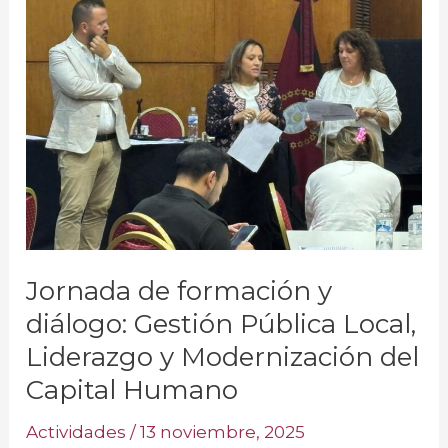
formación
y
diálogo:
Gestión
Pública
Local,
Liderazgo
y
Modernización
del
Jornada de formación y
Capital
diálogo: Gestión Pública Local,
Humano
Liderazgo y Modernización del
Capital Humano
Actividades
/
13 noviembre, 2025