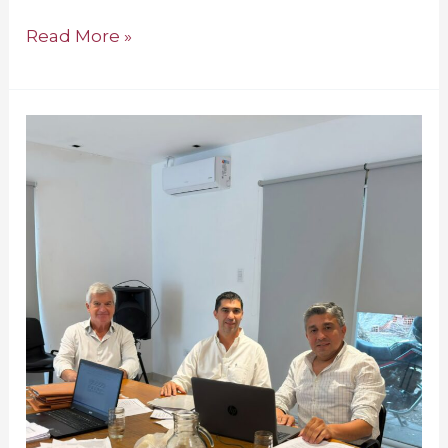
Read More »
Auditoría
en
Tomografía
Computada
Sociedad
del
Estado