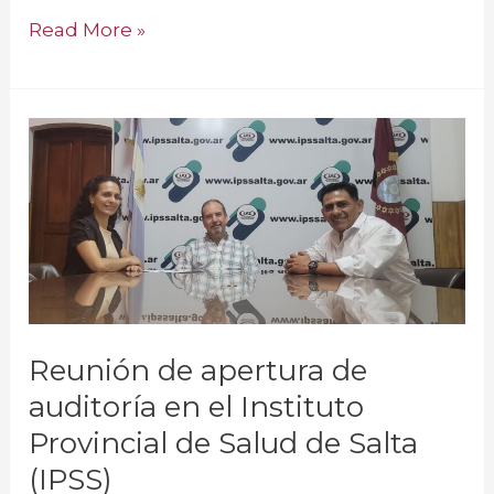
Read More »
Reunión
de
apertura
de
auditoría
en
el
Instituto
Reunión de apertura de
Provincial
auditoría en el Instituto
de
Provincial de Salud de Salta
Salud
de
(IPSS)