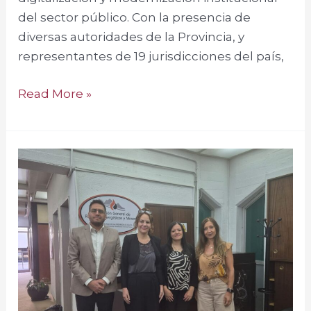
del sector público. Con la presencia de
diversas autoridades de la Provincia, y
representantes de 19 jurisdicciones del país,
Read More »
Inicio
de
Auditoria
de
relevamiento
en
Dirección
General