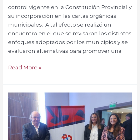
en
control vigente en la Constitución Provincial y
las
su incorporación en las cartas orgánicas
cartas
municipales. A tal efecto se realizó un
orgánicas
encuentro en el que se revisaron los distintos
municipales.
enfoques adoptados por los municipios y se
evaluaron alternativas para promover una
Read More »
Foro
de
Boletines
Oficiales
de