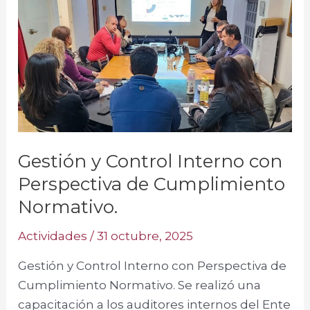
y
Control
Interno
con
Perspectiva
de
Cumplimiento
Normativo.
Gestión y Control Interno con
Perspectiva de Cumplimiento
Normativo.
Actividades
/
31 octubre, 2025
Gestión y Control Interno con Perspectiva de
Cumplimiento Normativo. Se realizó una
capacitación a los auditores internos del Ente