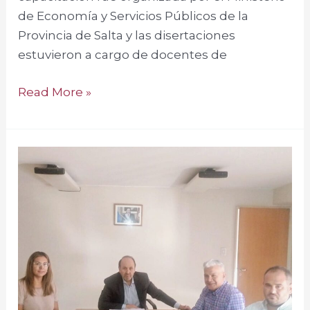
de Economía y Servicios Públicos de la
Provincia de Salta y las disertaciones
estuvieron a cargo de docentes de
Read More »
La
Sindicatura
General
de
la
Provincia
y
la