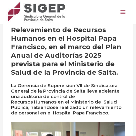
Ir
Post
Mai
al
navigation
Actividades
/
15 enero, 2026
Me
contenido
Relevamiento de Recursos
Humanos en el Hospital Papa
Francisco, en el marco del Plan
Anual de Auditorías 2025
prevista para el Ministerio de
Salud de la Provincia de Salta.
La Gerencia de Supervisión VII de Sindicatura
General de la Provincia de Salta lleva adelante
una auditoría de control de
Recursos Humanos en el Ministerio de Salud
Pública, habiéndose realizado un relevamiento
de personal en el Hospital Papa Francisco.