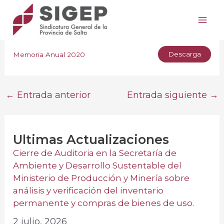
Ir
Post
Mai
al
navigation
MEMORIA ANUAL 2020
/
28 diciembre, 2021
Me
contenido
Descarga
Memoria Anual 2020
←
Entrada anterior
Entrada siguiente
→
Ultimas Actualizaciones
Cierre de Auditoria en la Secretaría de
Ambiente y Desarrollo Sustentable del
Ministerio de Producción y Minería sobre
análisis y verificación del inventario
permanente y compras de bienes de uso.
2 julio, 2026