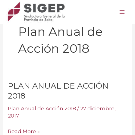
Ir
Mai
al
Me
contenido
Plan Anual de
Acción 2018
PLAN ANUAL DE ACCIÓN
PLAN
ANUAL
2018
DE
Plan Anual de Acción 2018
/
27 diciembre,
ACCIÓN
2017
2018
Read More »