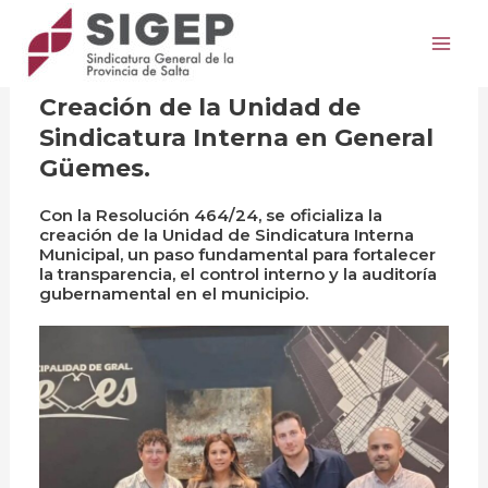
Ir
Post
Mai
al
navigation
Municipios
/
31 octubre, 2025
Me
contenido
Creación de la Unidad de
Sindicatura Interna en General
Güemes.
Con la Resolución 464/24, se oficializa la
creación de la Unidad de Sindicatura Interna
Municipal, un paso fundamental para fortalecer
la transparencia, el control interno y la auditoría
gubernamental en el municipio.