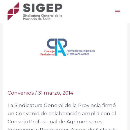
Ir
Post
Mai
al
navigation
Me
contenido
Convenios
/
31 marzo, 2014
La Sindicatura General de la Provincia firmó
un Convenio de colaboración amplia con el
Consejo Profesional de Agrimensores,
Ingenieros y Profesiones Afines de Salta y la