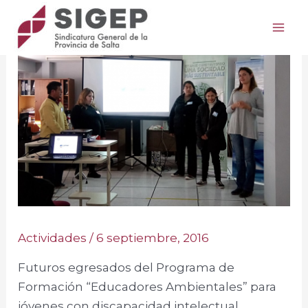
Ir
Post
Mai
al
navigation
Me
contenido
Actividades
/
6 septiembre, 2016
Futuros egresados del Programa de
Formación “Educadores Ambientales” para
jóvenes con discapacidad intelectual